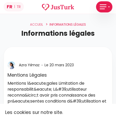
FR
TR
|
>
ACCUEIL
INFORMATIONS LÉGALES
Informations légales
Azra Yılmaz
Le 20 mars 2023
•
Mentions Légales
Mentions l&eacute;gales Limitation de
responsabilit&eacute; L&#39;utilisateur
reconna&icirc;t avoir pris connaissance des
pr&eacute;sentes conditions d&#39;utilisation et
s&#39;engage &agrav...
Les cookies sur notre site.