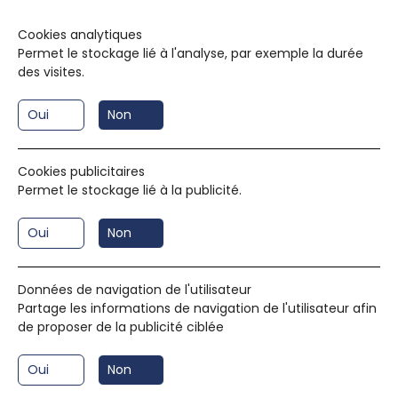
Azra Yılmaz
Le 16 juin 2022
•
Cookies analytiques
Condition Générales d'Utilisation
Permet le stockage lié à l'analyse, par exemple la durée
des visites.
En date du 01/01/2010 Pr&eacute;ambule
Justurk&reg; est un Service de rencontres entre
personnes, accessible aux Membres de Justurk
Oui
Non
par internet. Certaines fonctionnalit&eacute;s du
Serv...
Cookies publicitaires
Permet le stockage lié à la publicité.
Oui
Non
Données de navigation de l'utilisateur
Partage les informations de navigation de l'utilisateur afin
de proposer de la publicité ciblée
Oui
Non
FR
TR
|